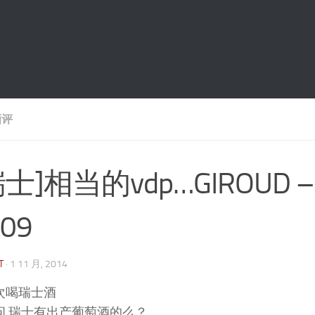
酒评
士]相当的vdp…GIROUD – Hel
09
T
·
1 11 月, 2014
次喝瑞士酒
问,瑞士有出产葡萄酒的么？