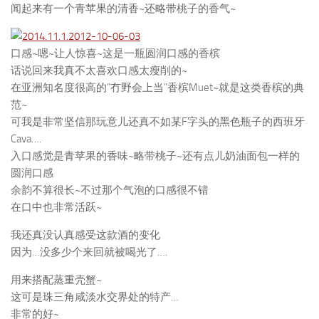
闻起来有一个青苹果的清香~还略带桃子的香气~
口感~嗯~让人惊喜~这是一瓶圆润口感的香槟
话说回来我真不太喜欢口感太瘦削的~
在亚洲知名度很高的”冇野会上当”香槟Muet~就是这类香槟的典
范~
可我是非常坚信那玩意儿还真不如某F字头的黑色瓶子的西班牙
Cava….
入口感觉是青苹果的香味~略带桃子~还有点儿奶油面包一样的
圆润口感
余韵不算很长~不过那个气泡的口感很不错
在口中也非常活跃~
我还真没认真感受这款酒的变化
因为…没多少个来回就被喝光了….
用来搭配蒸重壳蟹~
这可是珠三角咸淡水交界处的特产…
非常的好~