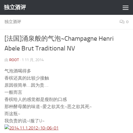
独立酒评
跳至内容
独立酒评
0
[法国]涌泉般的气泡~Champagne Henri
Abele Brut Traditional NV
由
ROOT
·
1 11 月, 2014
气泡酒喝得多
香槟还真的比较少接触
原因很简单….因为贵….
一般而言
香槟给人的感觉都是瘦削的口感
那种酵母菌的味道~爱之欲其生~恶之欲其死~
而这瓶~
我负责的说~I服了U~