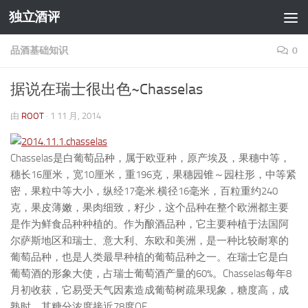
独立酒评
跳至内容
品酒基础知识
0
据说在瑞士很出色~Chasselas
由
ROOT
·
1 11 月, 2014
Chasselas是白葡萄品种，属于欧亚种，原产埃及，果穗中等，
穗长16厘米，宽10厘米，重196克，果穗园锥～园柱形，中等紧
密，果粒中等大小，纵经17毫米.横径16毫米，百粒重约240
克，果皮薄嫩，果肉细致，籽少，这个品种在整个欧洲都主要
是作为鲜食品种种植的。作为酿酒品种，它主要种植于法国阿
尔萨斯地区和瑞士、意大利、东欧和美洲，是一种比较耐寒的
葡萄品种，也是人类最早种植的葡萄品种之一。在瑞士它是白
葡萄酒的形象大使，占瑞士葡萄酒产量的60%。Chasselas每年8
月初收获，它易受天气因素造成葡萄树疏果现象，糖度高，成
熟时，其糖分浓度接近78度OE。