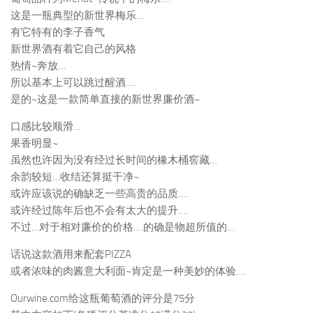
这是一瓶典型的新世界梅乐…
有它特有的李子香气
新世界酒有着它自己的风格
热情~奔放…
所以基本上可以跳过醒酒….
是的~这是一款简单直接的新世界廉价酒~
口感比较顺滑…
果香明显~
虽然也许因为没有经过长时间的橡木桶窖藏…
余韵较短…收结还算挺干净~
或许应该说的确缺乏一些高贵的品质….
或许经过陈年后也不会有太大的提升….
不过…对于相对廉价的价格….的确是物超所值的…
话说这款酒用来配套PIZZA
或者浓味的肉酱意大利面~肯定是一种美妙的体验….
Ourwine.com给这瓶葡萄酒的评分是75分