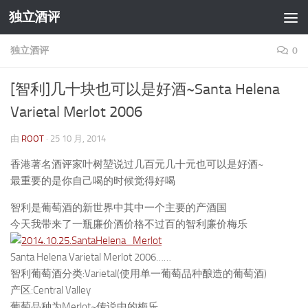
独立酒评
跳至内容
独立酒评
0
[智利]几十块也可以是好酒~Santa Helena
Varietal Merlot 2006
由
ROOT
·
25 10 月, 2014
香港著名酒评家叶树堃说过几百元几十元也可以是好酒~
最重要的是你自己喝的时候觉得好喝
智利是葡萄酒的新世界中其中一个主要的产酒国
今天我带来了一瓶廉价酒价格不过百的智利廉价梅乐
Santa Helena Varietal Merlot 2006……
智利葡萄酒分类:Varietal(使用单一葡萄品种酿造的葡萄酒)
产区:Central Valley
葡萄品种为Merlot~传说中的梅乐….