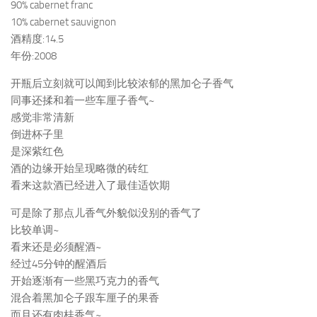
90% cabernet franc
10% cabernet sauvignon
酒精度:14.5
年份:2008
开瓶后立刻就可以闻到比较浓郁的黑加仑子香气
同事还揉和着一些车厘子香气~
感觉非常清新
倒进杯子里
是深紫红色
酒的边缘开始呈现略微的砖红
看来这款酒已经进入了最佳适饮期
可是除了那点儿香气外貌似没别的香气了
比较单调~
看来还是必须醒酒~
经过45分钟的醒酒后
开始逐渐有一些黑巧克力的香气
混合着黑加仑子跟车厘子的果香
而且还有肉桂香气~