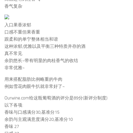
香气复杂
入口果香浓郁
口感不重但果香重
跟柔和的单宁整体相当和谐
这种浓郁,优雅以及平衡三种特质并存的酒
真不常见
余韵悠长~带有明显的肉桂香气的收结
非常优雅~
用来搭配脂肪比例略重的牛肉
例如雪花肉眼牛扒就非常好了~
Ourwine.com给这瓶葡萄酒的评分是89分(新评分制度)
以下各项:
香味与口感满分30,基准分15
余韵与主观满意度满分20,基准分10
香味 27