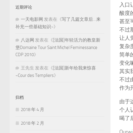
入口
近期评论
酸度
一天电影网
发表在《
写了几篇文章后…来
甚至
补充一些基础知识~
》
不过
让人
八达网
发表在《
[法国]年轻活力的教皇新
复杂度
堡Domaine Tour Saint Michel Feminessance
简单
CDP 2010
》
变化
王先生
发表在《
[法国]新年给我来惊喜
其实
~Cour des Templiers
》
不过
作为
归档
由于
个人
2018 年 4 月
喝了
2018 年 2 月
Our