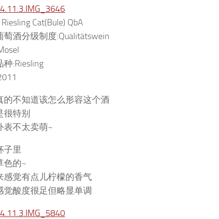
 Riesling Cat(Bule) QbA
萄酒分级制度:Qualitätswein
osel
:Riesling
011
真的不知道该怎么形容这个酒
是很特别
外表不太卖萌~
杯子里
草色的~
来感觉有点儿柠檬的香气
感觉酸度很足但略显单调