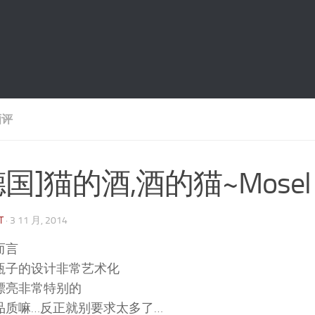
酒评
国]猫的酒,酒的猫~Mosel Ries
T
·
3 11 月, 2014
而言
瓶子的设计非常艺术化
漂亮非常特别的
品质嘛…反正就别要求太多了…