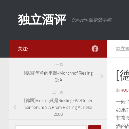
跳至内容
独立酒评
Ourwein-葡萄酒学院
关注:
独立
下一篇
[德
[德国]简单的平衡~Monchhof Riesling
QbA
由
ROO
上一篇
[德国]Riesling就是Riesling~Wehlener
一般
Sonnenuhr S.A.Prum Riesling Auslese
如果
2003
非常
酒的
搜