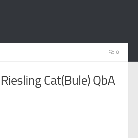
0
ling Cat(Bule) QbA