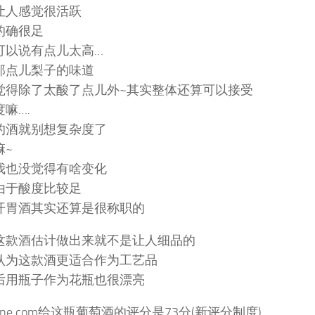
让人感觉很活跃
的确很足
可以说有点儿太高…
那点儿梨子的味道
觉得除了太酸了点儿外~其实整体还算可以接受
嘛….
的酒就别想复杂度了
嘛~
我也没觉得有啥变化
由于酸度比较足
开胃酒其实还算是很称职的
这款酒估计做出来就不是让人细品的
认为这款酒更适合作为工艺品
后用瓶子作为花瓶也很漂亮
wine.com给这瓶葡萄酒的评分是73分(新评分制度)