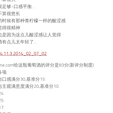
很足够~口感平衡…
不算很悠长
的时候有那种青柠檬一样的酸涩感
觉得很精神
也是因为这点儿酸涩感让人觉得
酒有点儿太年轻了…
wine.com给这瓶葡萄酒的评分是83分(新评分制度)
项:
口感满分30,基准分15
与主观满意度满分20,基准分10
24
25
17