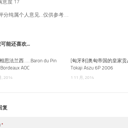
意度 17
:评分纯属个人意见…仅供参考….
可能还喜欢...
相思法兰西……Baron du Pin
0
[匈牙利]奥匈帝国的皇家贡品~
 Bordeaux AOC
Tokaji Aszu 6P 2006
月, 2014
1 11 月, 2014
回复
论
*