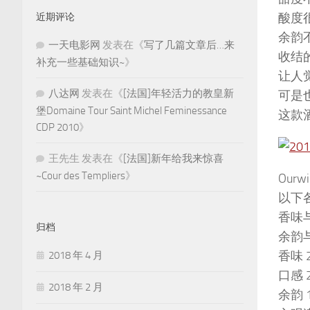
酸度
近期评论
余韵
一天电影网
发表在《
写了几篇文章后…来
收结
补充一些基础知识~
》
让人
八达网
发表在《
[法国]年轻活力的教皇新
可是
堡Domaine Tour Saint Michel Feminessance
这款
CDP 2010
》
王先生
发表在《
[法国]新年给我来惊喜
~Cour des Templiers
》
Our
以下各
香味与
归档
余韵
香味 
2018 年 4 月
口感 
2018 年 2 月
余韵 