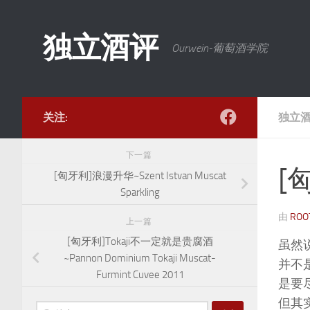
跳至内容
独立酒评
Ourwein-葡萄酒学院
关注:
独立
下一篇
[
[匈牙利]浪漫升华~Szent Istvan Muscat
Sparkling
由
ROO
上一篇
[匈牙利]Tokaji不一定就是贵腐酒
虽然
~Pannon Dominium Tokaji Muscat-
并不
Furmint Cuvee 2011
是要
但其
搜