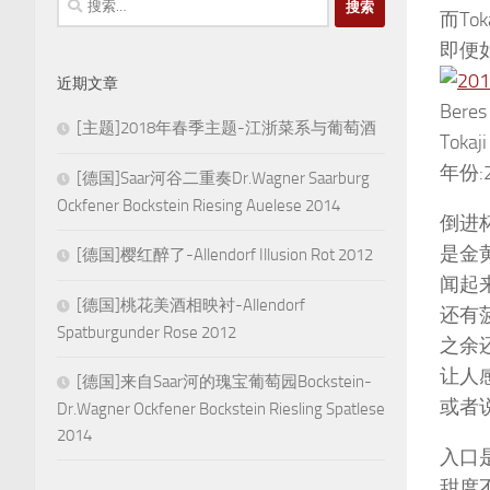
而To
索：
即便如
近期文章
Beres
[主题]2018年春季主题-江浙菜系与葡萄酒
Toka
年份:2
[德国]Saar河谷二重奏Dr.Wagner Saarburg
Ockfener Bockstein Riesing Auelese 2014
倒进
是金
[德国]樱红醉了-Allendorf Illusion Rot 2012
闻起
[德国]桃花美酒相映衬-Allendorf
还有
Spatburgunder Rose 2012
之余
让人
[德国]来自Saar河的瑰宝葡萄园Bockstein-
或者
Dr.Wagner Ockfener Bockstein Riesling Spatlese
2014
入口
甜度