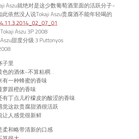
kaji Aszu就绝对是这少数葡萄酒里面的活跃分子~
此依然没人说Tokaji Aszu贵腐酒不能年轻喝的
 Tokaji Aszu 3P 2008
ji Aszu甜度分级:3 Puttonyos
008
杯子里
黄色的酒体~不算粘稠…
来有一种蜂蜜的香味
菠萝跟橙的香味
还有丁点儿柠檬皮的酸涩的香味
感觉这款贵腐甜酒很活跃
说让人感觉很新鲜
是柔和略带清新的口感
不算很大