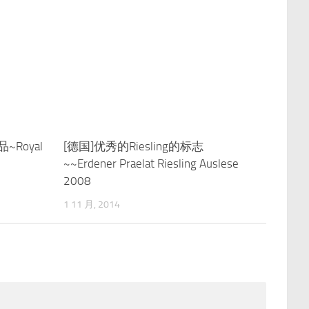
Royal
0
[德国]优秀的Riesling的标志
0
~~Erdener Praelat Riesling Auslese
2008
1 11 月, 2014