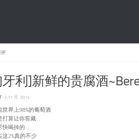
酒评
匈牙利]新鲜的贵腐酒~Beres Tok
T
·
3 11 月, 2014
说世界上98%的葡萄酒
是打算让你窖藏
尽快喝掉的…
实这2%真的不少