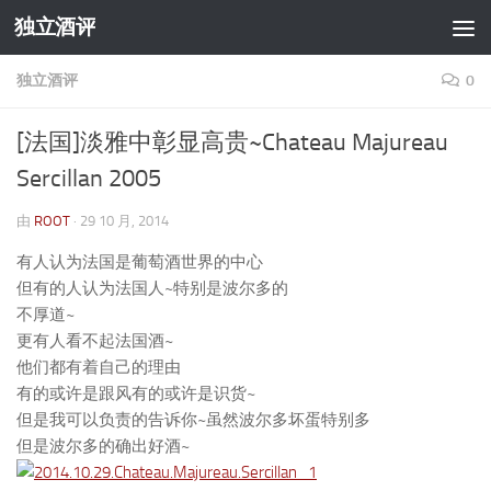
独立酒评
跳至内容
独立酒评
0
[法国]淡雅中彰显高贵~Chateau Majureau
Sercillan 2005
由
ROOT
·
29 10 月, 2014
有人认为法国是葡萄酒世界的中心
但有的人认为法国人~特别是波尔多的
不厚道~
更有人看不起法国酒~
他们都有着自己的理由
有的或许是跟风有的或许是识货~
但是我可以负责的告诉你~虽然波尔多坏蛋特别多
但是波尔多的确出好酒~