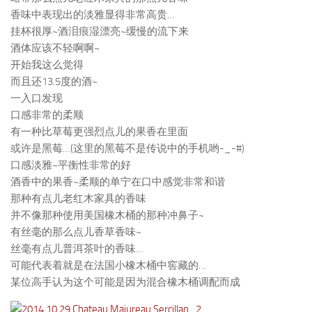
香味中表现出的淡雅显得非常高贵…
挂杯很厚~酒泪痕湿漂亮~缓慢的流下来
酒体应该不轻啊啊~
开始我这么觉得
而且还13.5度的酒~
一入口发现
口感非常的柔顺
有一种比草莓更强烈点儿的果香在里面
或许是黑莓…(这里的黑莓不是传说中的手机哟-_-#)
口感淡雅~平衡性非常的好
酒香中的果香~柔顺的单宁在口中感觉非常和谐
那种有点儿老红木家具的香味
并不像那种使用美国橡木桶的那种冲鼻子~
有丝毫的那么点儿香草香味~
丝毫有点儿普洱茶叶的香味…
可能代表着就是在法国小橡木桶中窖藏的…
某位高手认为这个可能是因为混合橡木桶调配而成