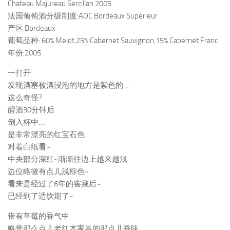
Chateau Majureau Sercillan 2005
法国葡萄酒分级制度:AOC Bordeaux Superieur
产区:Bordeaux
葡萄品种: 60% Melot,25% Cabernet Sauvignon,15% Cabernet Franc
年份:2005
一打开
发现酒塞被酒浸泡的地方是紫色的…
这么奇怪?
醒酒30分钟后
倒入杯中….
是非常漂亮的红宝石色
对着白纸看~
中央部分深红~渐渐往边上越来越浅
边位略微有点儿浅棕色~
看来是经过了6年的窖藏后~
已经到了适饮期了~
带有草莓的香气中
略带那么点儿老红木家具的那点儿香味