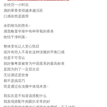
在经历一小时后
酒的果香变得越来越活跃
口感依然是圆滑
余韵相当的悠长~
感觉略显辛辣中有种草莓的香美
收结干净利落~
整体变化让人赏心悦目
或许有些人不喜欢这种淡雅的平衡口感
但是不可否认
就好像粤菜被誉为中国菜系的最高标准
是因为到了一定层次后
无论酒还是饮食
都不是搞花巧
而是通过在淡雅中体现本质~
我实在是不知道该搭配什么
我发现搭配牛肉眼扒非常的好