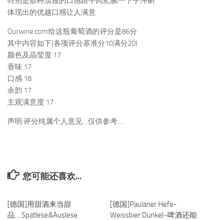
特别是那种淡雅的口感跟牛肉肥腻一下子冲刷
体现出的优越口感让人满意
Ourwine.com给这瓶葡萄酒的评分是86分
其中内容如下(各项评分基准分10满分20)
颜色及晶莹度 17
香味 17
口感 18
余韵 17
主观满意度 17
声明:评分纯属个人意见…仅供参考….
您可能还喜欢...
[德国]用甜酒来当甜
0
[德国]Paulaner Hefe-
0
品….Spatlese&Auslese
Weissbier Dunkel~啤酒还能