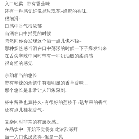
入口轻柔…带有香蕉味
还有一种感觉好像是玫瑰花+蜂蜜的香味…
很细滑~
口感中香气很浓郁
当酒在口中摇晃的时候….
忽然间你会发现这个酒一点儿也不轻~
那种炽热感当酒在口中荡漾的时候一下子爆发出来
在舌尖辛辣中同时带有一种奶油般的柔滑感
很奇怪的感觉
余韵相当的悠长
带有辛辣的余韵中有着明显的香草香味….
那个悠长是非常让人印象深刻…
杯中留香也算持久~有很好的荔枝干+熟苹果的香气
还有点儿桂花香气~
复杂同时非常的有层次感…
在品饮中…开始不觉得如此浓烈澎拜
当一入口也没觉得~但是一晃