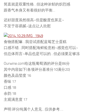
简直就是双重性格…但这种浓郁的炽烈感
跟香气本身又有着很好的平衡…
还好甜度虽然很高~但是酸度也算足~
不至于容易腻~这点让人欣慰
食物搭配嘛…我尝试搭配蓝莓芝士蛋糕
口感不错…同时搭配海鲜烩意粉~感觉也可以~
但总体而言~单品也是可以的…但必须要足够冻
Ourwine.com给这瓶葡萄酒的评分是86分
其中内容如下(各项评分基准分10满分20)
颜色及晶莹度 16
香味 17
口感 18
余韵 18
主观满意度 17
声明:评分纯属个人意见…仅供参考….