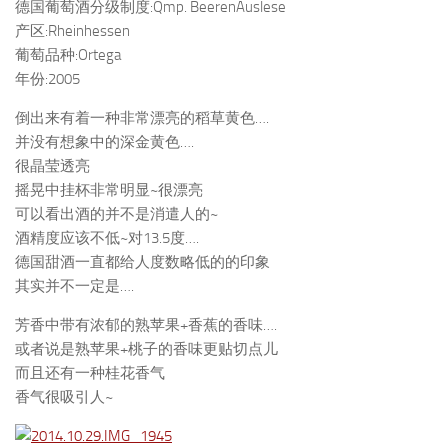
德国葡萄酒分级制度:Qmp. BeerenAuslese
产区:Rheinhessen
葡萄品种:Ortega
年份:2005
倒出来有着一种非常漂亮的稻草黄色….
并没有想象中的深金黄色….
很晶莹透亮
摇晃中挂杯非常明显~很漂亮
可以看出酒的并不是消遣人的~
酒精度应该不低~对13.5度….
德国甜酒一直都给人度数略低的的印象
其实并不一定是….
芳香中带有浓郁的熟苹果+香蕉的香味….
或者说是熟苹果+桃子的香味更贴切点儿
而且还有一种桂花香气
香气很吸引人~