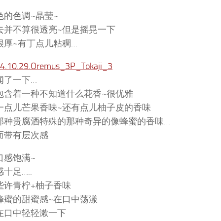
色的色调~晶莹~
去并不算很透亮~但是摇晃一下
很厚~有丁点儿粘稠…
闻了一下…
包含着一种不知道什么花香~很优雅
一点儿芒果香味~还有点儿柚子皮的香味
那种贵腐酒特殊的那种奇异的像蜂蜜的香味…
而带有层次感
口感饱满~
十足…..
些许青柠+柚子香味
蜂蜜的甜蜜感~在口中荡漾
在口中轻轻漱一下