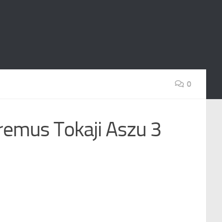
0
 Tokaji Aszu 3