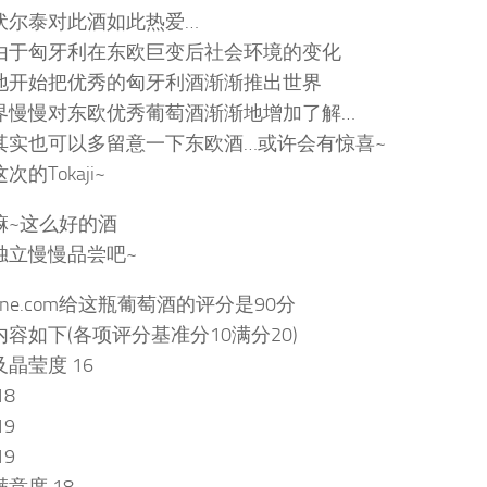
伏尔泰对此酒如此热爱…
由于匈牙利在东欧巨变后社会环境的变化
地开始把优秀的匈牙利酒渐渐推出世界
界慢慢对东欧优秀葡萄酒渐渐地增加了解…
其实也可以多留意一下东欧酒…或许会有惊喜~
次的Tokaji~
嘛~这么好的酒
独立慢慢品尝吧~
wine.com给这瓶葡萄酒的评分是90分
容如下(各项评分基准分10满分20)
晶莹度 16
18
19
19