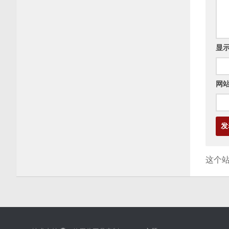
显
网
这个站