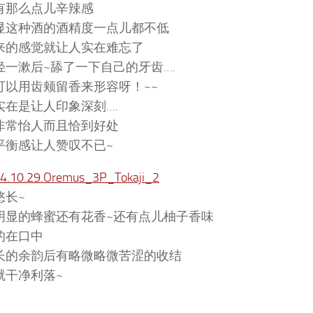
有那么点儿辛辣感
显这种酒的酒精度一点儿都不低
来的感觉就让人实在难忘了
轻一漱后~舔了一下自己的牙齿….
可以用齿颊留香来形容呀！~~
实在是让人印象深刻….
非常怡人而且恰到好处
平衡感让人赞叹不已~
悠长~
明显的蜂蜜还有花香~还有点儿柚子香味
的在口中
长的余韵后有略微略微苦涩的收结
就干净利落~