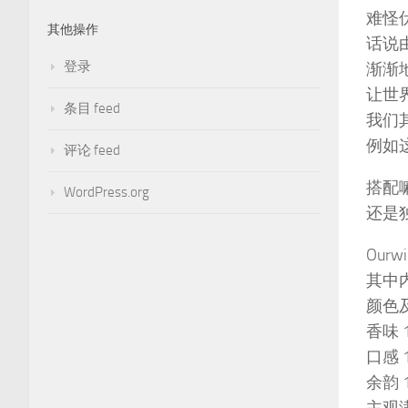
难怪
其他操作
话说
登录
渐渐
让世
条目 feed
我们
例如这
评论 feed
搭配
WordPress.org
还是
Our
其中内
颜色及
香味 
口感 
余韵 