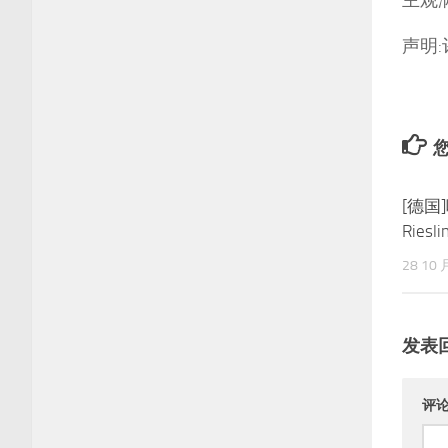
主观满
声明
您
[德国
Ries
28 10 
发表
评