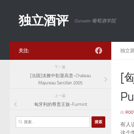
跳至内容
独立酒评
Ourwein-葡萄酒学院
关注:
独立
下一篇
[
[法国]淡雅中彰显高贵~Chateau
Majureau Sercillan 2005
Pu
上一篇
匈牙利的尊贵王族-Furmint
由
ROO
搜
有人
索：
这个