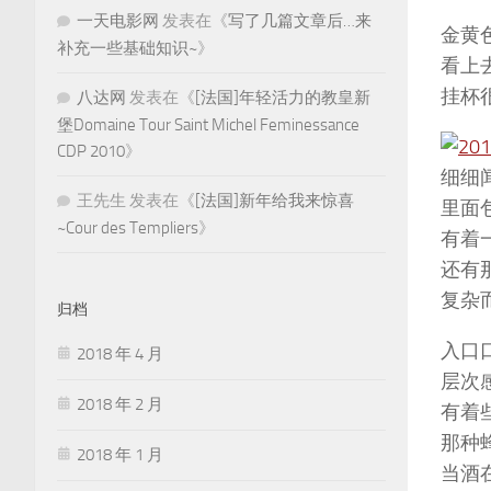
一天电影网
发表在《
写了几篇文章后…来
金黄
补充一些基础知识~
》
看上
挂杯
八达网
发表在《
[法国]年轻活力的教皇新
堡Domaine Tour Saint Michel Feminessance
CDP 2010
》
细细
王先生
发表在《
[法国]新年给我来惊喜
里面
~Cour des Templiers
》
有着
还有
复杂
归档
入口
2018 年 4 月
层次感
2018 年 2 月
有着
那种
2018 年 1 月
当酒