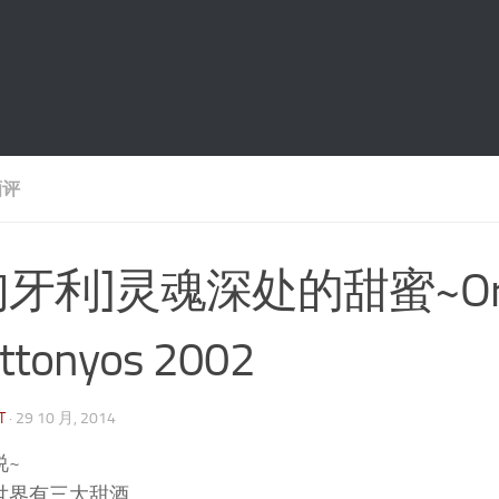
酒评
匈牙利]灵魂深处的甜蜜~Oremus
ttonyos 2002
T
·
29 10 月, 2014
说~
世界有三大甜酒