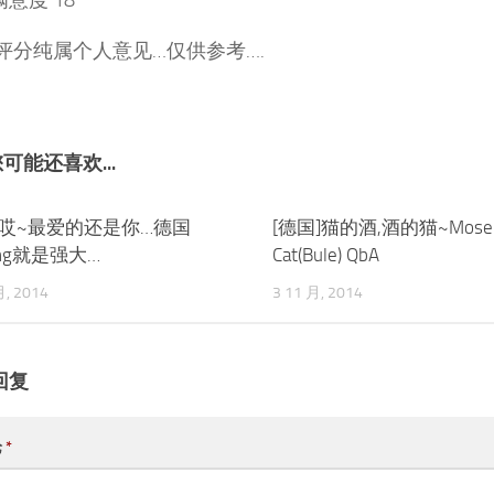
意度 18
:评分纯属个人意见…仅供参考….
可能还喜欢...
]哎~最爱的还是你…德国
0
[德国]猫的酒,酒的猫~Mosel R
ling就是强大…
Cat(Bule) QbA
月, 2014
3 11 月, 2014
回复
论
*