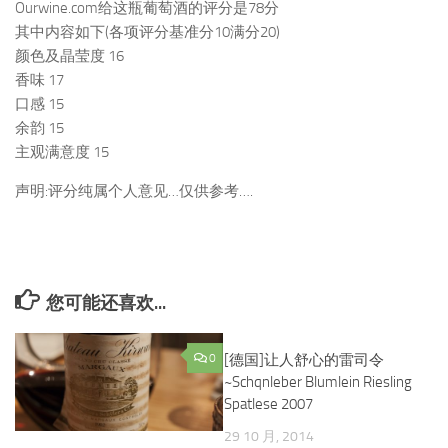
Ourwine.com给这瓶葡萄酒的评分是78分
其中内容如下(各项评分基准分10满分20)
颜色及晶莹度 16
香味 17
口感 15
余韵 15
主观满意度 15
声明:评分纯属个人意见…仅供参考….
您可能还喜欢...
0
[德国]让人舒心的雷司令
0
~Schqnleber Blumlein Riesling
Spatlese 2007
29 10 月, 2014