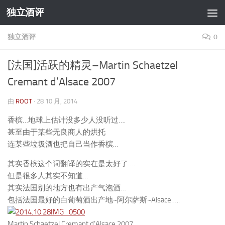
独立酒评
跳至内容
独立酒评
0
[法国]活跃的精灵–Martin Schaetzel
Cremant d’Alsace 2007
由
ROOT
·
28 10 月, 2014
香槟…地球上估计没多少人没听过….
甚至由于某些无良商人的烘托
连某些垃圾酒也把自己当作香槟…
其实香槟这个词翻译的实在是太好了….
但是很多人其实不知道…
其实法国别的地方也有出产气泡酒…
包括法国最好的白葡萄酒出产地~阿尔萨斯~Alsace…..
Martin Schaetzel Cremant d’Alsace 2007