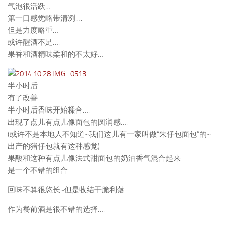
气泡很活跃…
第一口感觉略带清冽….
但是力度略重…
或许醒酒不足….
果香和酒精味柔和的不太好…
半小时后….
有了改善…
半小时后香味开始糅合….
出现了点儿有点儿像面包的圆润感….
(或许不是本地人不知道~我们这儿有一家叫做“朱仔包面包”的~
出产的猪仔包就有这种感觉)
果酸和这种有点儿像法式甜面包的奶油香气混合起来
是一个不错的组合
回味不算很悠长~但是收结干脆利落….
作为餐前酒是很不错的选择….