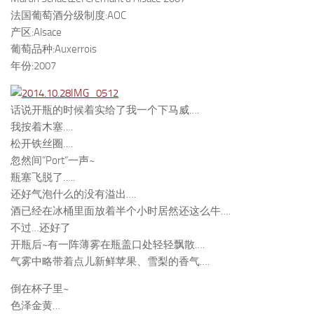
法国葡萄酒分级制度:AOC
产区:Alsace
葡萄品种:Auxerrois
年份:2007
话说开瓶的时候着实给了我一个下马威….
我按着木塞….
松开铁丝圈….
忽然间”Port”一声~
瓶塞飞脱了…..
还好气泡什么的没有溢出….
酒已经在冰桶里面放着半个小时居然还这么牛….
不过…还好了
开瓶后~有一阵薄雾在瓶盖口处轻轻飘散….
气雾中略带着点儿新鲜苹果、雪梨的香气….
倒在杯子里~
色泽金黄…