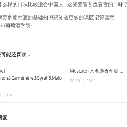
什么样的口味比较适合中国人…这就要看各位看官的口味了
解更多葡萄酒的基础知识跟知道更多的误区记得留意
wein葡萄酒学院~
可能还喜欢...
net
0
Muscato-又名麝香葡萄….
gnon&Carménère&Syrah&Malb
28 10 月, 2014
月, 2014
回复