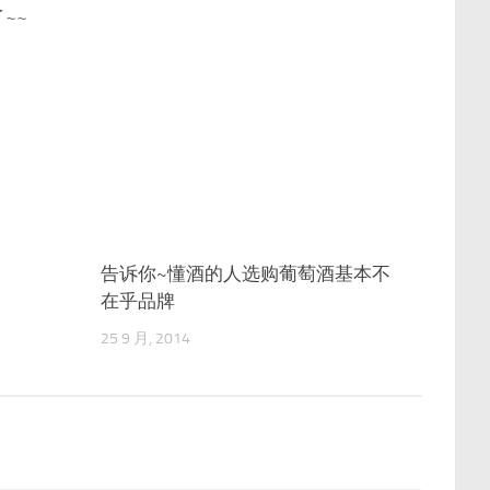
~~
0
告诉你~懂酒的人选购葡萄酒基本不
0
在乎品牌
25 9 月, 2014