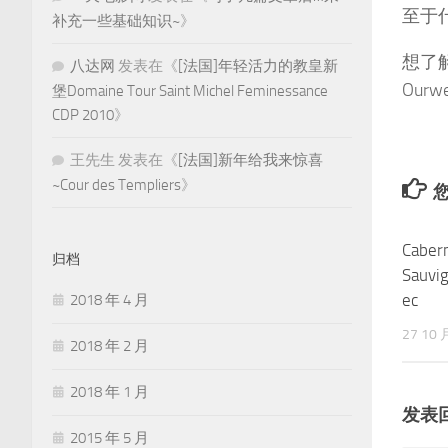
至于
补充一些基础知识~
》
想了
八达网
发表在《
[法国]年轻活力的教皇新
Our
堡Domaine Tour Saint Michel Feminessance
CDP 2010
》
王先生
发表在《
[法国]新年给我来惊喜
~Cour des Templiers
》
您
Caber
归档
Sauvi
ec
2018 年 4 月
27 10 
2018 年 2 月
2018 年 1 月
发表
2015 年 5 月