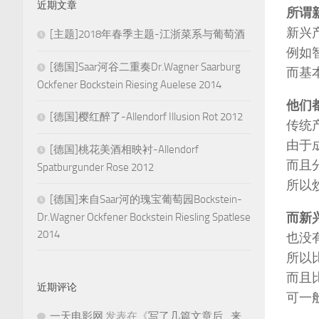
近期文章
所谓
新兴
[主题]2018年春季主题-江浙菜系与葡萄酒
例如
[德国]Saar河谷二重奏Dr.Wagner Saarburg
而基
Ockfener Bockstein Riesing Auelese 2014
他们
[德国]樱红醉了-Allendorf Illusion Rot 2012
传统
由于
[德国]桃花美酒相映衬-Allendorf
而且
Spatburgunder Rose 2012
所以
[德国]来自Saar河的瑰宝葡萄园Bockstein-
而新
Dr.Wagner Ockfener Bockstein Riesling Spatlese
2014
也没
所以
而且
近期评论
可一
一天电影网
发表在《
写了几篇文章后…来