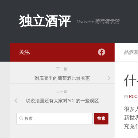
跳至内容
独立酒评
Ourwein-葡萄酒学院
关注:
品酒
下一篇
什
到底哪里的葡萄酒比较实惠
上一篇
由
ROO
说说法国还有大家对AOC的一些误区
很多
搜
新世
索：
究竟